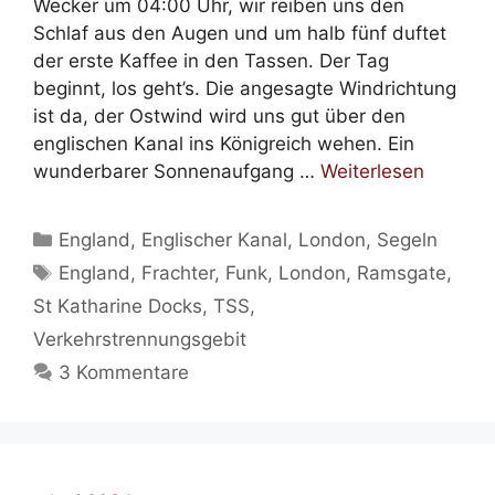
Wecker um 04:00 Uhr, wir reiben uns den
Schlaf aus den Augen und um halb fünf duftet
der erste Kaffee in den Tassen. Der Tag
beginnt, los geht’s. Die angesagte Windrichtung
ist da, der Ostwind wird uns gut über den
englischen Kanal ins Königreich wehen. Ein
wunderbarer Sonnenaufgang …
Weiterlesen
Kategorien
England
,
Englischer Kanal
,
London
,
Segeln
Schlagwörter
England
,
Frachter
,
Funk
,
London
,
Ramsgate
,
St Katharine Docks
,
TSS
,
Verkehrstrennungsgebit
3 Kommentare