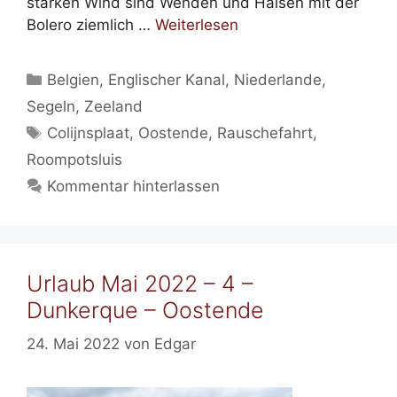
starken Wind sind Wenden und Halsen mit der
Bolero ziemlich …
Weiterlesen
Kategorien
Belgien
,
Englischer Kanal
,
Niederlande
,
Segeln
,
Zeeland
Schlagwörter
Colijnsplaat
,
Oostende
,
Rauschefahrt
,
Roompotsluis
Kommentar hinterlassen
Urlaub Mai 2022 – 4 –
Dunkerque – Oostende
24. Mai 2022
von
Edgar