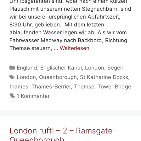
Uhr losgefahren sind. Aber nach einem kurzen
Plausch mit unserem netten Stegnachbarn, sind
wir bei unserer ursprünglichen Abfahrtszeit,
8:30 Uhr, geblieben. Mit dem letzten
ablaufenden Wasser legen wir ab. Als wir vom
Fahrwasser Medway nach Backbord, Richtung
Themse steuern, …
Weiterlesen
Kategorien
England
,
Englischer Kanal
,
London
,
Segeln
Schlagwörter
London
,
Queenborough
,
St Katharine Docks
,
thames
,
Thames-Berrier
,
Themse
,
Tower Bridge
1 Kommentar
London ruft! – 2 – Ramsgate-
Queenborough