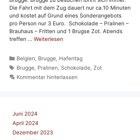
Brügge. Brügge zu besuchen lohnt sich immer.
Die Fahrt mit dem Zug dauert nur ca.10 Minuten
und kostet auf Grund eines Sonderangebots
pro Person nur 3 Euro. Schokolade – Pralinen –
Brauhaus – Fritten und 1 Brugse Zot. Abends
treffen …
Weiterlesen
Kategorien
Belgien
,
Brugge
,
Hafentag
Schlagwörter
Brugge
,
Pralinen
,
Schokolade
,
Zot
Kommentar hinterlassen
Juni 2024
April 2024
Dezember 2023