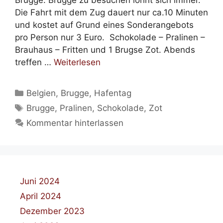
Brügge. Brügge zu besuchen lohnt sich immer.
Die Fahrt mit dem Zug dauert nur ca.10 Minuten
und kostet auf Grund eines Sonderangebots
pro Person nur 3 Euro. Schokolade – Pralinen –
Brauhaus – Fritten und 1 Brugse Zot. Abends
treffen …
Weiterlesen
Kategorien
Belgien
,
Brugge
,
Hafentag
Schlagwörter
Brugge
,
Pralinen
,
Schokolade
,
Zot
Kommentar hinterlassen
Juni 2024
April 2024
Dezember 2023