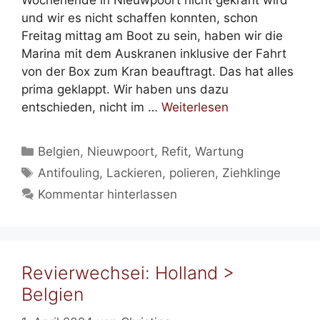
Wochenende in Nieuwpoort nicht gekrant wird
und wir es nicht schaffen konnten, schon
Freitag mittag am Boot zu sein, haben wir die
Marina mit dem Auskranen inklusive der Fahrt
von der Box zum Kran beauftragt. Das hat alles
prima geklappt. Wir haben uns dazu
entschieden, nicht im …
Weiterlesen
Kategorien
Belgien
,
Nieuwpoort
,
Refit
,
Wartung
Schlagwörter
Antifouling
,
Lackieren
,
polieren
,
Ziehklinge
Kommentar hinterlassen
Revierwechsei: Holland >
Belgien