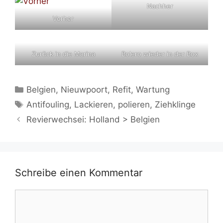
Nachher
Vorher
Zurück in die Marina
Bolero wieder in der Box
Kategorien
Belgien
,
Nieuwpoort
,
Refit
,
Wartung
Schlagwörter
Antifouling
,
Lackieren
,
polieren
,
Ziehklinge
Revierwechsei: Holland > Belgien
Schreibe einen Kommentar
Kommentar