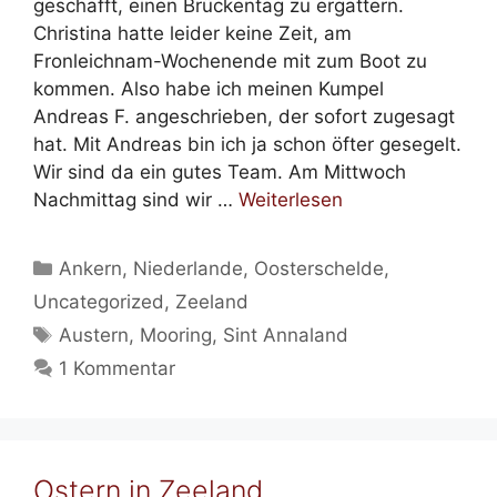
geschafft, einen Brückentag zu ergattern.
Christina hatte leider keine Zeit, am
Fronleichnam-Wochenende mit zum Boot zu
kommen. Also habe ich meinen Kumpel
Andreas F. angeschrieben, der sofort zugesagt
hat. Mit Andreas bin ich ja schon öfter gesegelt.
Wir sind da ein gutes Team. Am Mittwoch
Nachmittag sind wir …
Weiterlesen
Kategorien
Ankern
,
Niederlande
,
Oosterschelde
,
Uncategorized
,
Zeeland
Schlagwörter
Austern
,
Mooring
,
Sint Annaland
1 Kommentar
Ostern in Zeeland