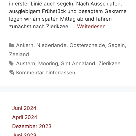
in erster Linie auch segeln. Nach Ausschlafen,
ausgiebigem Frühstück und besagtem Gekrame
legen wir am späten Mittag ab und fahren
zunächst nach Zierikzee, …
Weiterlesen
Kategorien
Ankern
,
Niederlande
,
Oosterschelde
,
Segeln
,
Zeeland
Schlagwörter
Austern
,
Mooring
,
Sint Annaland
,
Zierikzee
Kommentar hinterlassen
Juni 2024
April 2024
Dezember 2023
Juni 2023