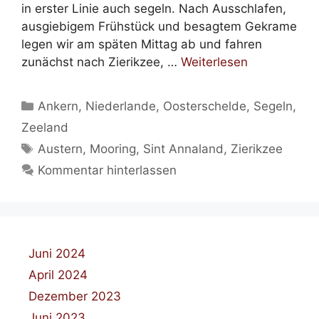
in erster Linie auch segeln. Nach Ausschlafen,
ausgiebigem Frühstück und besagtem Gekrame
legen wir am späten Mittag ab und fahren
zunächst nach Zierikzee, …
Weiterlesen
Kategorien
Ankern
,
Niederlande
,
Oosterschelde
,
Segeln
,
Zeeland
Schlagwörter
Austern
,
Mooring
,
Sint Annaland
,
Zierikzee
Kommentar hinterlassen
Juni 2024
April 2024
Dezember 2023
Juni 2023