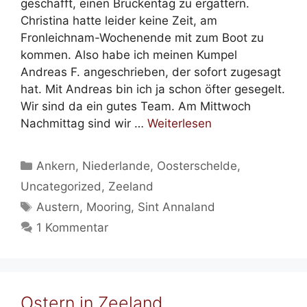
geschafft, einen Brückentag zu ergattern.
Christina hatte leider keine Zeit, am
Fronleichnam-Wochenende mit zum Boot zu
kommen. Also habe ich meinen Kumpel
Andreas F. angeschrieben, der sofort zugesagt
hat. Mit Andreas bin ich ja schon öfter gesegelt.
Wir sind da ein gutes Team. Am Mittwoch
Nachmittag sind wir …
Weiterlesen
Kategorien
Ankern
,
Niederlande
,
Oosterschelde
,
Uncategorized
,
Zeeland
Schlagwörter
Austern
,
Mooring
,
Sint Annaland
1 Kommentar
Ostern in Zeeland