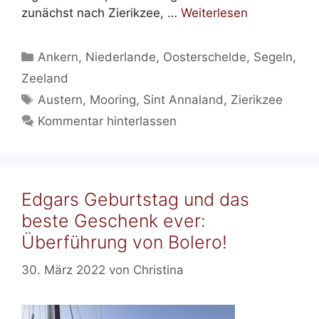
zunächst nach Zierikzee, …
Weiterlesen
Kategorien
Ankern
,
Niederlande
,
Oosterschelde
,
Segeln
,
Zeeland
Schlagwörter
Austern
,
Mooring
,
Sint Annaland
,
Zierikzee
Kommentar hinterlassen
Edgars Geburtstag und das
beste Geschenk ever:
Überführung von Bolero!
30. März 2022
von
Christina