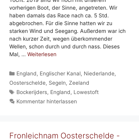
Tocht. 2019 sind wir noch mit unserem
vorherigen Boot, der Sinne, angetreten. Wir
haben damals das Race nach ca. 5 Std.
abgebrochen. Für die Sinne hatten wir zu
starken Wind und Seegang. Außerdem war ich
nach kurzer Zeit, wegen überkommender
Wellen, schon durch und durch nass. Dieses
Mal, …
Weiterlesen
Kategorien
England
,
Englischer Kanal
,
Niederlande
,
Oosterschelde
,
Segeln
,
Zeeland
Schlagwörter
Bockerijders
,
England
,
Lowestoft
Kommentar hinterlassen
Fronleichnam Oosterschelde -