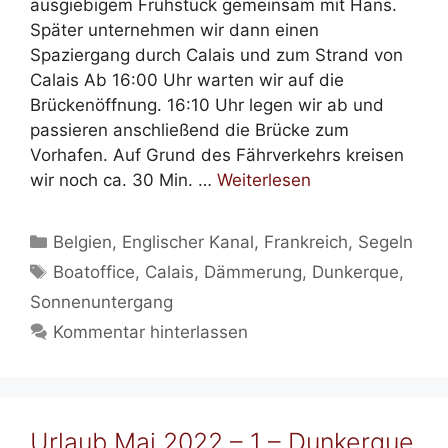
ausgiebigem Frühstück gemeinsam mit Hans.
Später unternehmen wir dann einen
Spaziergang durch Calais und zum Strand von
Calais Ab 16:00 Uhr warten wir auf die
Brückenöffnung. 16:10 Uhr legen wir ab und
passieren anschließend die Brücke zum
Vorhafen. Auf Grund des Fährverkehrs kreisen
wir noch ca. 30 Min. …
Weiterlesen
Kategorien
Belgien
,
Englischer Kanal
,
Frankreich
,
Segeln
Schlagwörter
Boatoffice
,
Calais
,
Dämmerung
,
Dunkerque
,
Sonnenuntergang
Kommentar hinterlassen
Urlaub Mai 2022 – 1 – Dunkerque