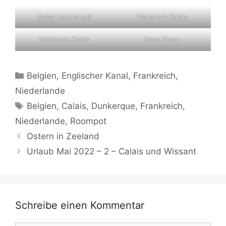
Nebel kommt auf
Yachtclub Calais
Yachtclub Calais
Hans Trapp
Kategorien
Belgien
,
Englischer Kanal
,
Frankreich
,
Niederlande
Schlagwörter
Belgien
,
Calais
,
Dunkerque
,
Frankreich
,
Niederlande
,
Roompot
Ostern in Zeeland
Urlaub Mai 2022 – 2 – Calais und Wissant
Schreibe einen Kommentar