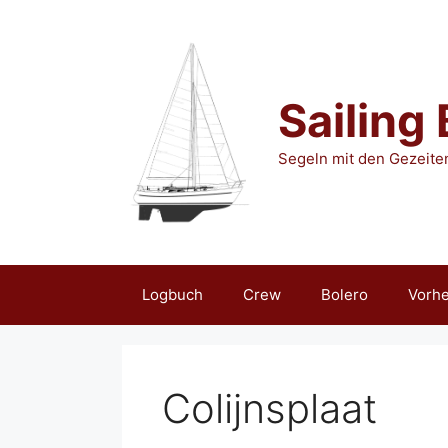
Zum
Inhalt
springen
Sailing
Segeln mit den Gezeite
Logbuch
Crew
Bolero
Vorhe
Colijnsplaat