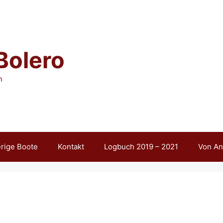
 Bolero
n
rige Boote
Kontakt
Logbuch 2019 – 2021
Von An