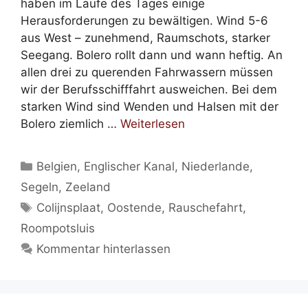
haben im Laufe des Tages einige
Herausforderungen zu bewältigen. Wind 5-6
aus West – zunehmend, Raumschots, starker
Seegang. Bolero rollt dann und wann heftig. An
allen drei zu querenden Fahrwassern müssen
wir der Berufsschifffahrt ausweichen. Bei dem
starken Wind sind Wenden und Halsen mit der
Bolero ziemlich …
Weiterlesen
Kategorien
Belgien
,
Englischer Kanal
,
Niederlande
,
Segeln
,
Zeeland
Schlagwörter
Colijnsplaat
,
Oostende
,
Rauschefahrt
,
Roompotsluis
Kommentar hinterlassen